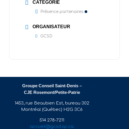
CATÉGORIE
Présence partenaires
ORGANISATEUR
GCSD
Groupe Conseil Saint-Denis –
CJE Rosemont/Petite-Patrie
1453, rue Beaubien Est, bureau 302
Montréal (Québec) H2G 3C6
514 278-7211
accueil@gcsd.qc.ca