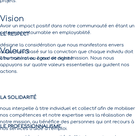
projets.
Vision
Avoir un impact positif dans notre communauté en étant un
acteur incontournable en employabilité.
LE RESPECT
désigne la considération que nous manifestons envers
Valeurs
autrui. Il est basé sur la conviction que chaque individu doit
L’humain est au cœur de notre mission. Nous nous
être traité avec égard et dignité.
appuyons sur quatre valeurs essentielles qui guident nos
actions.
LA SOLIDARITÉ
nous interpelle à titre individuel et collectif afin de mobiliser
nos compétences et notre expertise vers la réalisation de
notre mission, au bénéfice des personnes qui ont recours à
LE PROFESSIONNALISME
nos services d’aide à l’emploi.