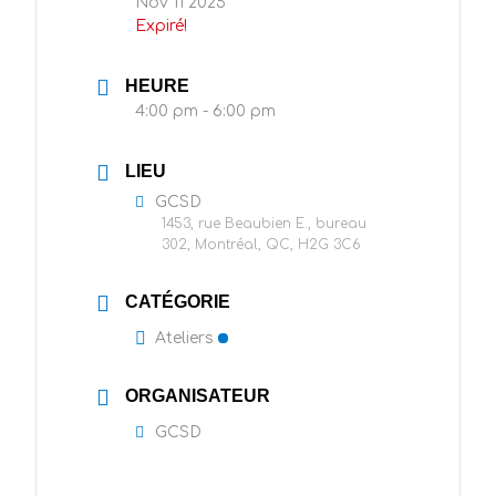
Nov 11 2025
Expiré!
HEURE
4:00 pm - 6:00 pm
LIEU
GCSD
1453, rue Beaubien E., bureau
302, Montréal, QC, H2G 3C6
CATÉGORIE
Ateliers
ORGANISATEUR
GCSD