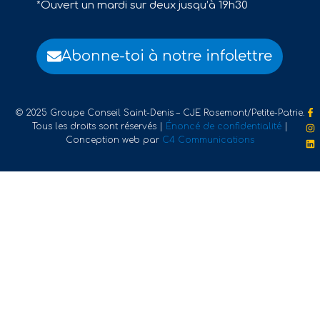
*Ouvert un mardi sur deux jusqu’à 19h30
Abonne-toi à notre infolettre
© 2025 Groupe Conseil Saint-Denis – CJE Rosemont/Petite-Patrie.
Tous les droits sont réservés |
Énoncé de confidentialité
|
Conception web par
C4 Communications