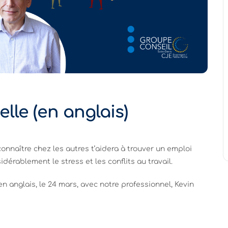
lle (en anglais)
onnaître chez les autres t’aidera à trouver un emploi
dérablement le stress et les conflits au travail.
 en anglais, le 24 mars, avec notre professionnel, Kevin