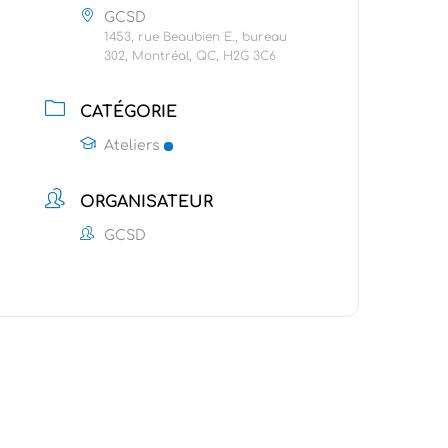
GCSD
1453, rue Beaubien E., bureau
302, Montréal, QC, H2G 3C6
CATÉGORIE
Ateliers
ORGANISATEUR
GCSD