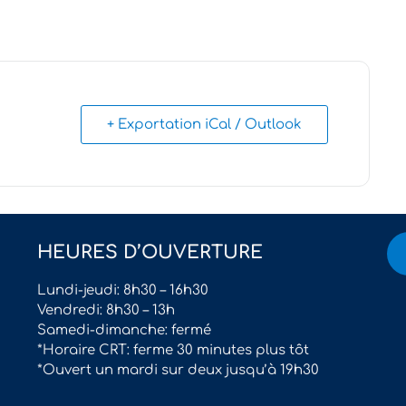
+ Exportation iCal / Outlook
HEURES D’OUVERTURE
Lundi-jeudi: 8h30 – 16h30
Vendredi: 8h30 – 13h
Samedi-dimanche: fermé
*Horaire CRT: ferme 30 minutes plus tôt
*Ouvert un mardi sur deux jusqu’à 19h30