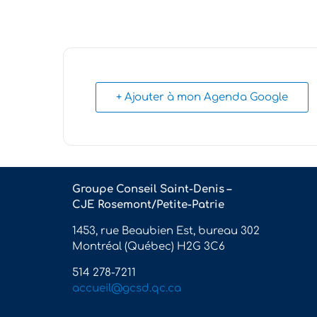
+ Ajouter à mon Agenda Google
Groupe Conseil Saint-Denis –
CJE Rosemont/Petite-Patrie
1453, rue Beaubien Est, bureau 302
Montréal (Québec) H2G 3C6
514 278-7211
accueil@gcsd.qc.ca