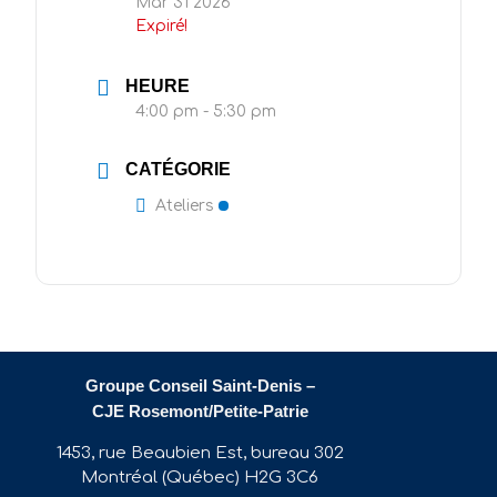
Mar 31 2026
Expiré!
HEURE
4:00 pm - 5:30 pm
CATÉGORIE
Ateliers
Groupe Conseil Saint-Denis –
CJE Rosemont/Petite-Patrie
1453, rue Beaubien Est, bureau 302
Montréal (Québec) H2G 3C6