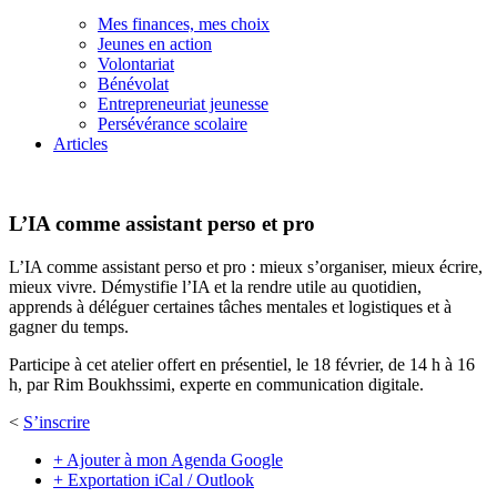
Mes finances, mes choix
Jeunes en action
Volontariat
Bénévolat
Entrepreneuriat jeunesse
Persévérance scolaire
Articles
L’IA comme assistant perso et pro
L’IA comme assistant perso et pro : mieux s’organiser, mieux écrire,
mieux vivre. Démystifie l’IA et la rendre utile au quotidien,
apprends à déléguer certaines tâches mentales et logistiques et à
gagner du temps.
Participe à cet atelier offert en présentiel, le 18 février, de 14 h à 16
h, par Rim Boukhssimi, experte en communication digitale.
<
S’inscrire
+ Ajouter à mon Agenda Google
+ Exportation iCal / Outlook