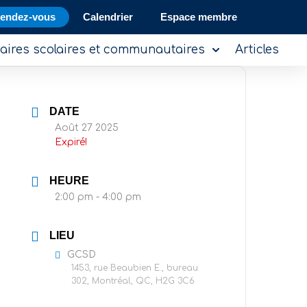
rendez-vous
Calendrier
Espace membre
aires scolaires et communautaires
Articles
DATE
Août 27 2025
Expiré!
HEURE
2:00 pm - 4:00 pm
LIEU
GCSD
1453, rue Beaubien E., bureau
302, Montréal, QC, H2G 3C6