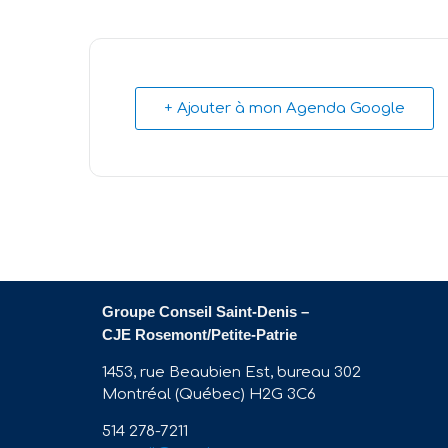
+ Ajouter à mon Agenda Google
Groupe Conseil Saint-Denis –
CJE Rosemont/Petite-Patrie
1453, rue Beaubien Est, bureau 302
Montréal (Québec) H2G 3C6
514 278-7211