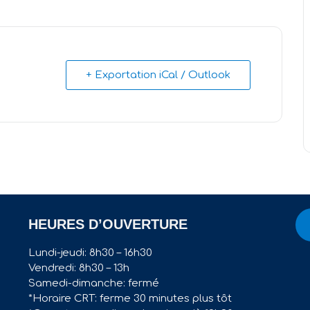
+ Exportation iCal / Outlook
HEURES D’OUVERTURE
Lundi-jeudi: 8h30 – 16h30
Vendredi: 8h30 – 13h
Samedi-dimanche: fermé
*Horaire CRT: ferme 30 minutes plus tôt